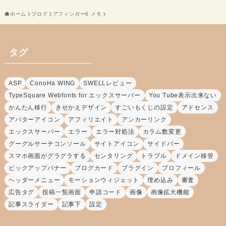
ホーム
ブログ
アフィンガー6 メモ
タグ
ASP
ConoHa WING
SWELLレビュー
TypeSquare Webfonts for エックスサーバー
You Tube表示出来ない
かんたん移行
きせかえデザイン
すごいもくじの設定
アドセンス
アバターアイコン
アフィリエイト
アンカーリンク
エックスサーバー
エラー
エラー対処法
カラム数変更
グーグルサーチコンソール
サイトアイコン
サイドバー
スマホ画面がグラグラする
センタリング
トラブル
ドメイン移管
ピックアップバナー
ブログカード
プラグイン
プロフィール
ヘッダーメニュー
モーションウィジェット
埋め込み
審査
広告タグ
投稿一覧画面
申請コード
画像
画像拡大機能
記事スライダー
記事下
設定